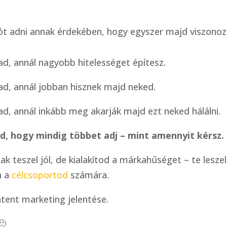
ót adni annak érdekében, hogy egyszer majd viszonoz
ad, annál nagyobb hitelességet építesz.
ad, annál jobban hisznek majd neked.
ad, annál inkább meg akarják majd ezt neked hálálni.
d, hogy mindig többet adj – mint amennyit kérsz.
k teszel jól, de kialakítod a márkahűséget – te lesze
a a
célcsoportod
számára.
tent marketing jelentése.
🙂