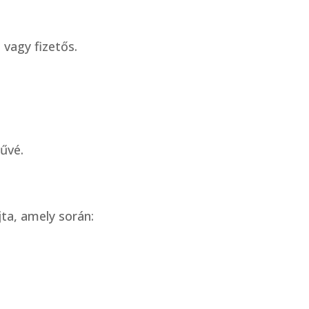
vagy fizetős.
űvé.
ta, amely során: