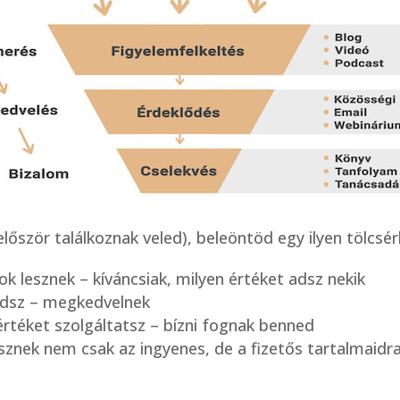
először találkoznak veled), beleöntöd egy ilyen tölcsér
ok lesznek – kíváncsiak, milyen értéket adsz nekik
adsz – megkedvelnek
rtéket szolgáltatsz – bízni fognak benned
esznek nem csak az ingyenes, de a fizetős tartalmaidra