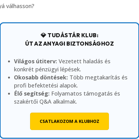
lyá válhasson?
💎 TUDÁSTÁR KLUB:
ÚT AZ ANYAGI BIZTONSÁGHOZ
Világos útiterv:
Vezetett haladás és
konkrét pénzügyi lépések.
Okosabb döntések:
Több megtakarítás és
profi befektetési alapok.
Élő segítség:
Folyamatos támogatás és
szakértői Q&A alkalmak.
CSATLAKOZOM A KLUBHOZ