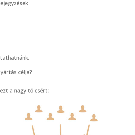
bejegyzések
ytathatnánk.
yártás célja?
ezt a nagy tölcsért: