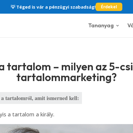
💡
Téged is vár a pénzügyi szabadság!
Érdekel
Tananyag
Vá
a tartalom – milyen az 5-cs
tartalommarketing?
s a tartalomról, amit ismerned kell:
is a tartalom a király.