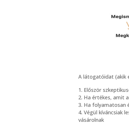
A látogatóidat (akik 
Először szkeptikus
Ha értékes, amit 
Ha folyamatosan é
Végül kíváncsiak l
vásárolnak