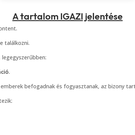
A tartalom IGAZI jelentése
ontent.
e találkozni.
, legegyszerűbben:
ció
.
z emberek befogadnak és fogyasztanak, az bizony tar
ezik: