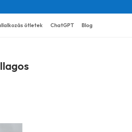
llalkozás ötletek
ChatGPT
Blog
illagos