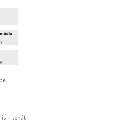
be.
 is – tehát