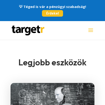
💡
Téged is vár a pénzügyi szabadság!
Érdekel
Legjobb eszközök