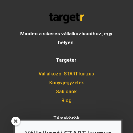
Minden a sikeres vállalkozásodhoz, egy
helyen.
Targeter
Vállalkozói START kurzus
Könyvjegyzetek
Sablonok
Blog
Témakörök
Vállalkozás indítás