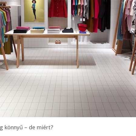
ag könnyű – de miért?