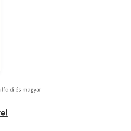
ülföldi és magyar
ei