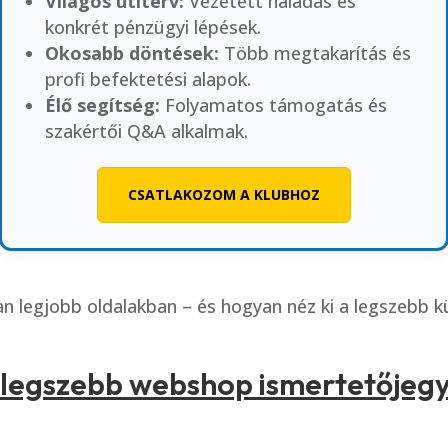
Világos útiterv:
Vezetett haladás és
konkrét pénzügyi lépések.
Okosabb döntések:
Több megtakarítás és
profi befektetési alapok.
Élő segítség:
Folyamatos támogatás és
szakértői Q&A alkalmak.
CSATLAKOZOM A KLUBHOZ
san legjobb oldalakban – és hogyan néz ki a legszebb k
 legszebb webshop ismertetőjegy