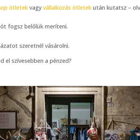
op ötletek
vagy
vállalkozás ötletek
után kutatsz – olva
ót fogsz belőlük meríteni.
ázatot szeretnél vásárolni.
éd el szívesebben a pénzed?