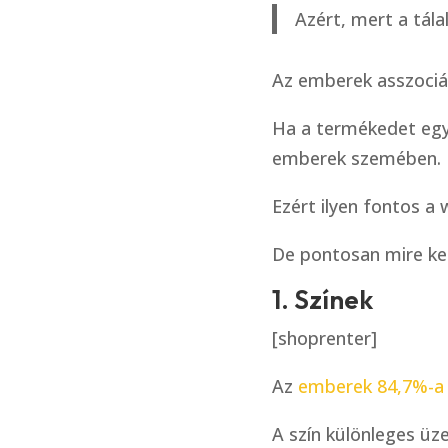
Azért, mert a tá
Az emberek asszociác
Ha a termékedet egy 
emberek szemében.
Ezért ilyen fontos a
De pontosan mire kell
1. Színek
[shoprenter]
Az
emberek 84,7%-a a
A szín különleges ü