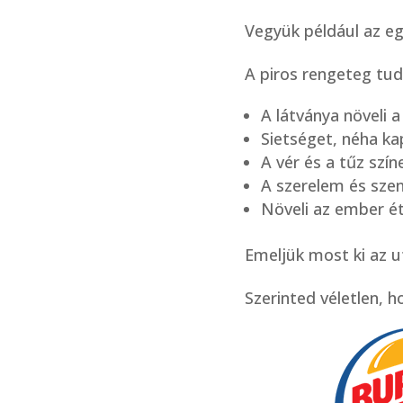
Vegyük például az egy
A piros rengeteg tuda
A látványa növeli a
Sietséget, néha ka
A vér és a tűz szí
A szerelem és szen
Növeli az ember é
Emeljük most ki az u
Szerinted véletlen, 