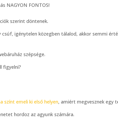
lalás NAGYON FONTOS!
iók szerint döntenek.
csúf, igénytelen közegben tálalod, akkor semmi érté
 webáruház szépsége.
 figyelni?
 színt emeli ki első helyen
, amiért megvesznek egy t
zenetet hordoz az agyunk számára.