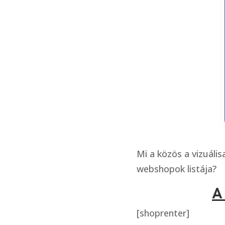
Mi a közös a vizuáli
webshopok listája?
A
[shoprenter]