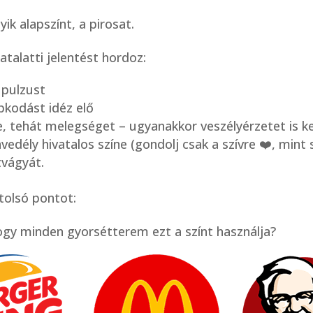
ik alapszínt, a pirosat.
talatti jelentést hordoz:
 pulzust
pkodást idéz elő
ne, tehát melegséget – ugyanakkor veszélyérzetet is 
vedély hivatalos színe (gondolj csak a szívre ❤️, min
tvágyát.
tolsó pontot:
hogy minden gyorsétterem ezt a színt használja?