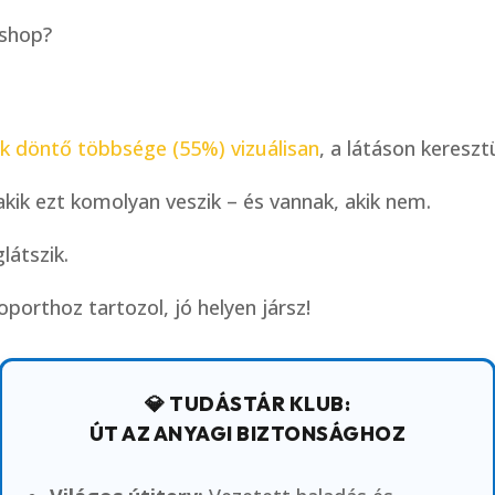
shop?
nk döntő többsége
(55%) vizuálisan
, a látáson kereszt
ik ezt komolyan veszik – és vannak, akik nem.
látszik.
oporthoz tartozol, jó helyen jársz!
💎 TUDÁSTÁR KLUB:
ÚT AZ ANYAGI BIZTONSÁGHOZ