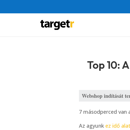
Top 10: 
Webshop indítását te
7 másodperced van a
Az agyunk
ez idő ala