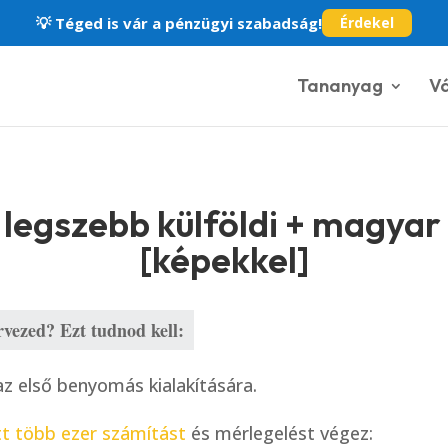
💡
Téged is vár a pénzügyi szabadság!
Érdekel
Tananyag
Vá
A legszebb külföldi + magya
[képekkel]
rvezed? Ezt tudnod kell:
z első benyomás kialakítására.
tt több ezer számítást
és mérlegelést végez: