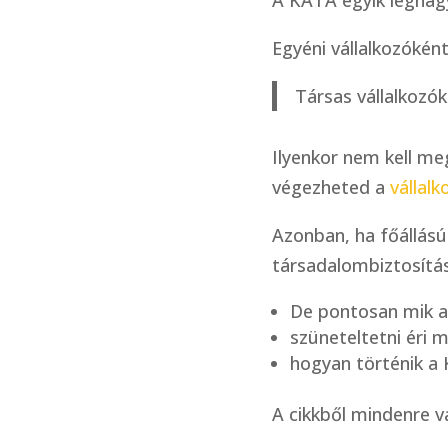
Egyéni vállalkozókén
Társas vállalkozó
Ilyenkor nem kell me
végezheted a
vállalk
Azonban, ha főállású
társadalombiztosítás
De pontosan mik az
szüneteltetni éri
hogyan történik a 
A cikkből mindenre v