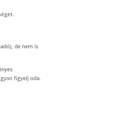
séget.
 adó), de nem is
vényes
yon figyelj oda.