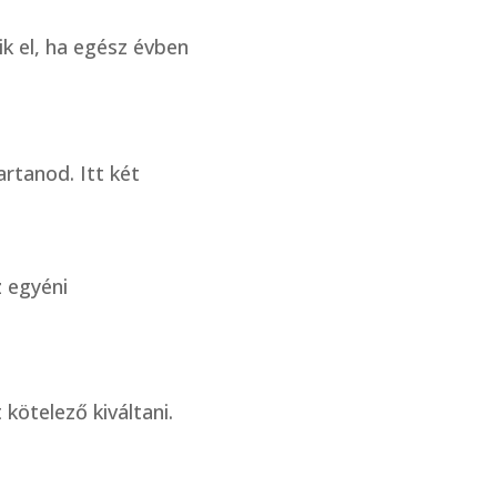
ik el, ha egész évben
rtanod. Itt két
z egyéni
 kötelező kiváltani.