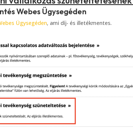
ni vállalkozás szüneteltetésének 
elentés Webes Ügysegéden
Webes Ügysegéden
, ami díj- és illetékmentes.