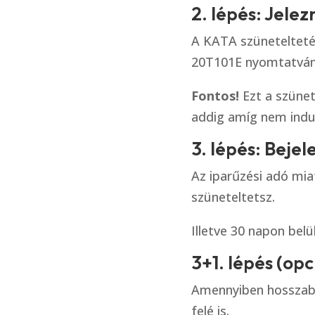
2. lépés: Jelez
A KATA szünetelteté
20T101E nyomtatván
Fontos!
Ezt a szünete
addig amíg nem indul 
3. lépés: Beje
Az iparűzési adó mia
szüneteltetsz.
Illetve 30 napon belül
3+1. lépés (op
Amennyiben hosszabb 
felé is.