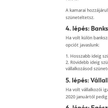
A kamarai hozzájárulá
szüneteltetsz.
4. lépés: Bank
Ha volt külön banksz
opciót javaslunk:
Hosszabb ideig sz
Rövidebb ideig szü
vállalkozásod szünet
5. lépés: Válla
Ha volt vállalkozói ig
2020 januártól pedi
6. lépés: Egés