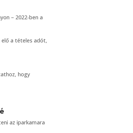
nyon – 2022-ben a
 elő a tételes adót,
zathoz, hogy
lé
teni az iparkamara