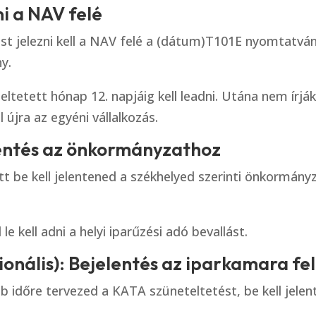
ni a NAV felé
st jelezni kell a NAV felé a (dátum)T101E nyomtatvá
y.
ltetett hónap 12. napjáig kell leadni. Utána nem írják
újra az egyéni vállalkozás.
lentés az önkormányzathoz
tt be kell jelentened a székhelyed szerinti önkormány
 le kell adni a helyi iparűzési adó bevallást.
cionális): Bejelentés az iparkamara fe
időre tervezed a KATA szüneteltetést, be kell jelen