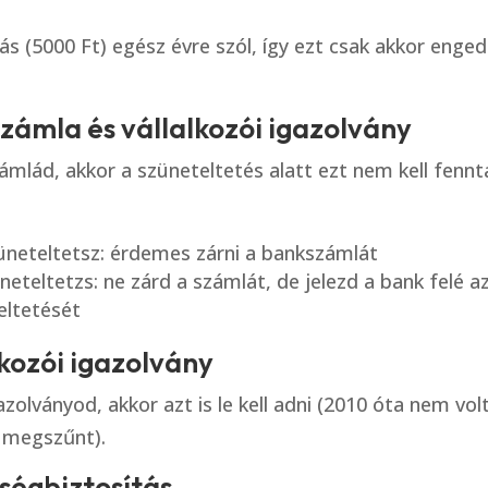
s (5000 Ft) egész évre szól, így ezt csak akkor enged
számla és vállalkozói igazolvány
ámlád, akkor a szüneteltetés alatt ezt nem kell fennta
üneteltetsz: érdemes zárni a bankszámlát
neteltetzs: ne zárd a számlát, de jelezd a bank felé a
eltetését
lkozói igazolvány
azolványod, akkor azt is le kell adni (2010 óta nem volt
g megszűnt).
zségbiztosítás