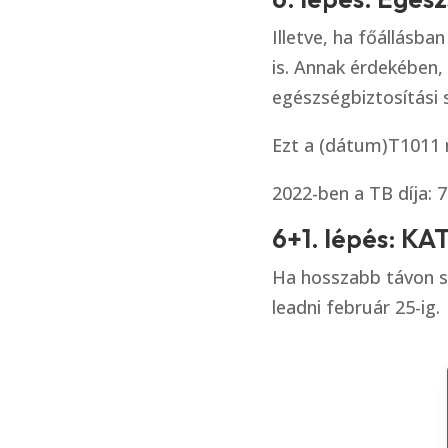
Illetve, ha főállásb
is. Annak érdekében, 
egészségbiztosítási s
Ezt a (dátum)T1011 
2022-ben a TB díja: 7
6+1. lépés: KA
Ha hosszabb távon sz
leadni február 25-ig.