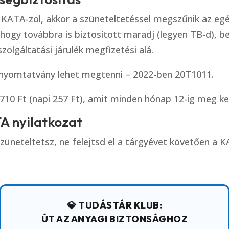
an KATA-zol, akkor a szüneteltetéssel megszűnik az e
hogy továbbra is biztosított maradj (legyen TB-d), be
zolgáltatási járulék megfizetési alá.
nyomtatvány lehet megtenni – 2022-ben 20T1011.
710 Ft (napi 257 Ft), amit minden hónap 12-ig meg kell
TA nyilatkozat
üneteltetsz, ne felejtsd el a tárgyévet követően a K
💎 TUDÁSTÁR KLUB:
ÚT AZ ANYAGI BIZTONSÁGHOZ