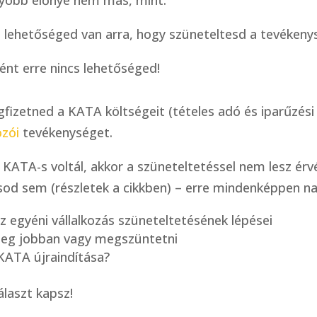
t lehetőséged van arra, hogy szüneteltesd a tevékeny
ként erre nincs lehetőséged!
gfizetned a KATA költségeit (tételes adó és iparűzési
ozói
tevékenységet.
 KATA-s voltál, akkor a szüneteltetéssel nem lesz ér
od sem (részletek a cikkben) – erre mindenképpen nag
 egyéni vállalkozás szüneteltetésének lépései
 meg jobban vagy megszüntetni
KATA újraindítása?
álaszt kapsz!