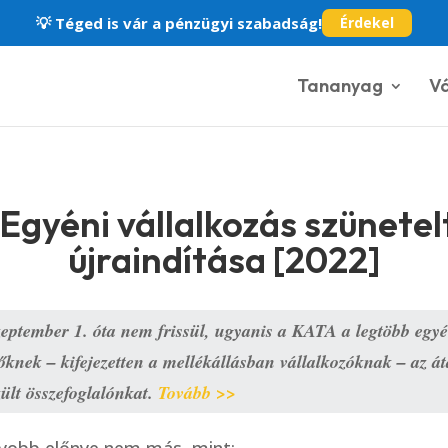
💡
Téged is vár a pénzügyi szabadság!
Érdekel
Tananyag
Vá
Egyéni vállalkozás szünetel
újraindítása [2022]
zeptember 1. óta nem frissül, ugyanis a KATA a legtöbb egyé
knek – kifejezetten a mellékállásban vállalkozóknak – az át
ült összefoglalónkat. 
Tovább >>
yobb előnye nem más, mint: