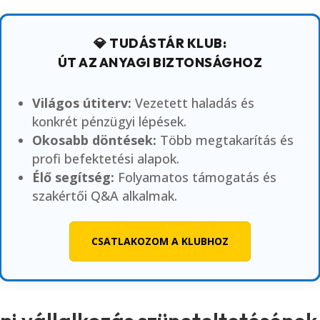
💎 TUDÁSTÁR KLUB:
ÚT AZ ANYAGI BIZTONSÁGHOZ
Világos útiterv:
Vezetett haladás és
konkrét pénzügyi lépések.
Okosabb döntések:
Több megtakarítás és
profi befektetési alapok.
Élő segítség:
Folyamatos támogatás és
szakértői Q&A alkalmak.
CSATLAKOZOM A KLUBHOZ