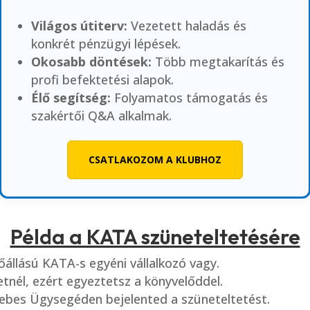
Világos útiterv:
Vezetett haladás és
konkrét pénzügyi lépések.
Okosabb döntések:
Több megtakarítás és
profi befektetési alapok.
Élő segítség:
Folyamatos támogatás és
szakértői Q&A alkalmak.
CSATLAKOZOM A KLUBHOZ
Példa a KATA szüneteltetésére
állású KATA-s egyéni vállalkozó vagy.
etnél, ezért egyeztetsz a könyvelőddel.
ebes Ügysegéden bejelented a szüneteltetést.