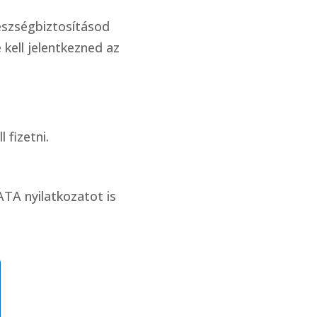
gészségbiztosításod
 kell jelentkezned az
 fizetni.
ATA nyilatkozatot is