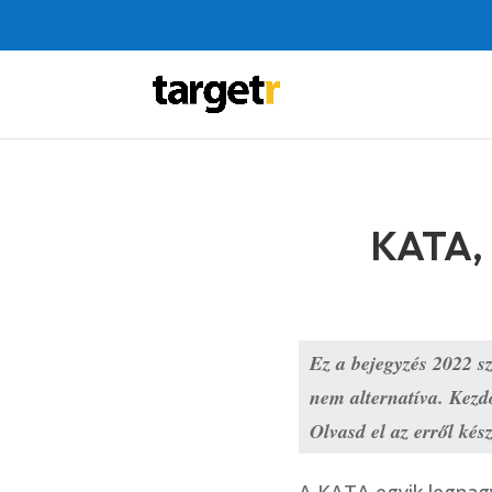
KATA, 
Ez a bejegyzés 2022 s
nem alternatíva. Kezdő
Olvasd el az erről kész
A KATA egyik legnag