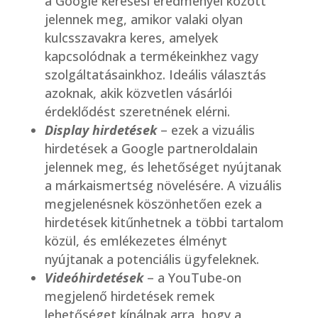
a Google keresési eredményei között
jelennek meg, amikor valaki olyan
kulcsszavakra keres, amelyek
kapcsolódnak a termékeinkhez vagy
szolgáltatásainkhoz. Ideális választás
azoknak, akik közvetlen vásárlói
érdeklődést szeretnének elérni.
Display hirdetések
– ezek a vizuális
hirdetések a Google partneroldalain
jelennek meg, és lehetőséget nyújtanak
a márkaismertség növelésére. A vizuális
megjelenésnek köszönhetően ezek a
hirdetések kitűnhetnek a többi tartalom
közül, és emlékezetes élményt
nyújtanak a potenciális ügyfeleknek.
Videóhirdetések
– a YouTube-on
megjelenő hirdetések remek
lehetőséget kínálnak arra, hogy a