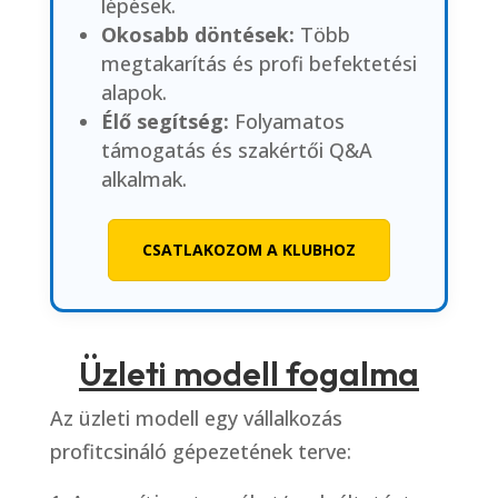
lépések.
Okosabb döntések:
Több
megtakarítás és profi befektetési
alapok.
Élő segítség:
Folyamatos
támogatás és szakértői Q&A
alkalmak.
CSATLAKOZOM A KLUBHOZ
Üzleti modell fogalma
Az üzleti modell egy vállalkozás
profitcsináló gépezetének terve: