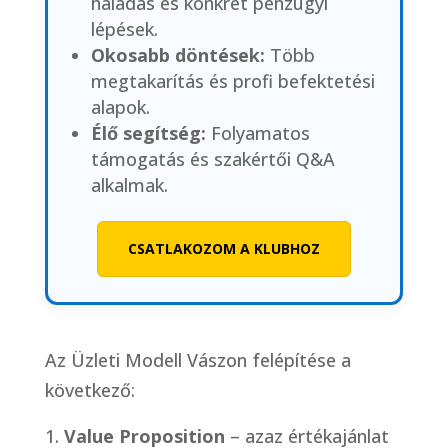
haladás és konkrét pénzügyi
lépések.
Okosabb döntések:
Több
megtakarítás és profi befektetési
alapok.
Élő segítség:
Folyamatos
támogatás és szakértői Q&A
alkalmak.
CSATLAKOZOM A KLUBHOZ
Az Üzleti Modell Vászon felépítése a
következő:
Value Proposition
– azaz értékajánlat