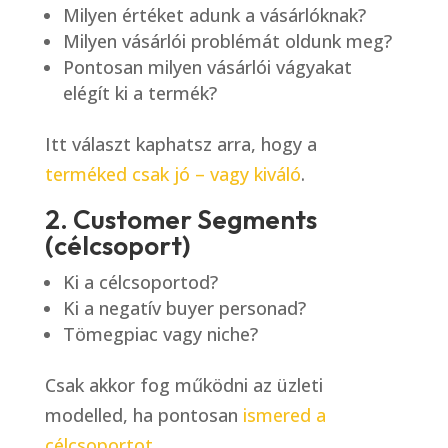
Milyen értéket adunk a vásárlóknak?
Milyen vásárlói problémát oldunk meg?
Pontosan milyen vásárlói vágyakat
elégít ki a termék?
Itt választ kaphatsz arra, hogy a
terméked csak jó – vagy kiváló
.
2. Customer Segments
(célcsoport)
Ki a célcsoportod?
Ki a negatív buyer personad?
Tömegpiac vagy niche?
Csak akkor fog működni az üzleti
modelled, ha pontosan
ismered a
célcsoportot
.