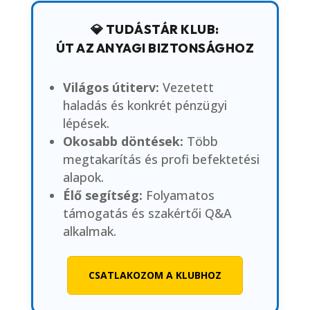
💎 TUDÁSTÁR KLUB:
ÚT AZ ANYAGI BIZTONSÁGHOZ
Világos útiterv:
Vezetett
haladás és konkrét pénzügyi
lépések.
Okosabb döntések:
Több
megtakarítás és profi befektetési
alapok.
Élő segítség:
Folyamatos
támogatás és szakértői Q&A
alkalmak.
CSATLAKOZOM A KLUBHOZ