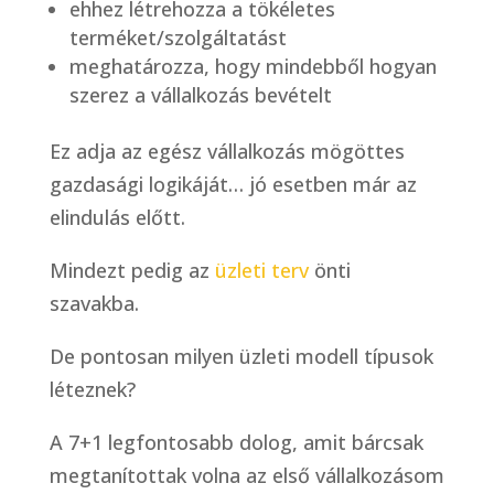
ehhez létrehozza a tökéletes
terméket/szolgáltatást
meghatározza, hogy mindebből hogyan
szerez a vállalkozás bevételt
Ez adja az egész vállalkozás mögöttes
gazdasági logikáját… jó esetben már az
elindulás előtt.
Mindezt pedig az
üzleti terv
önti
szavakba.
De pontosan milyen üzleti modell típusok
léteznek?
A 7+1 legfontosabb dolog, amit bárcsak
megtanítottak volna az első vállalkozásom