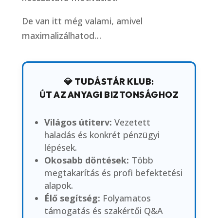
De van itt még valami, amivel
maximalizálhatod…
💎 TUDÁSTÁR KLUB:
ÚT AZ ANYAGI BIZTONSÁGHOZ
Világos útiterv:
Vezetett
haladás és konkrét pénzügyi
lépések.
Okosabb döntések:
Több
megtakarítás és profi befektetési
alapok.
Élő segítség:
Folyamatos
támogatás és szakértői Q&A