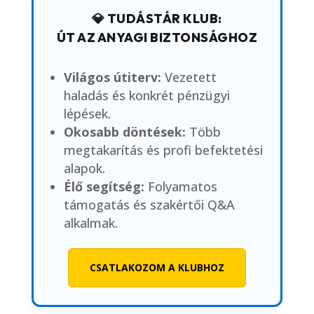
💎 TUDÁSTÁR KLUB:
ÚT AZ ANYAGI BIZTONSÁGHOZ
Világos útiterv:
Vezetett
haladás és konkrét pénzügyi
lépések.
Okosabb döntések:
Több
megtakarítás és profi befektetési
alapok.
Élő segítség:
Folyamatos
támogatás és szakértői Q&A
alkalmak.
CSATLAKOZOM A KLUBHOZ