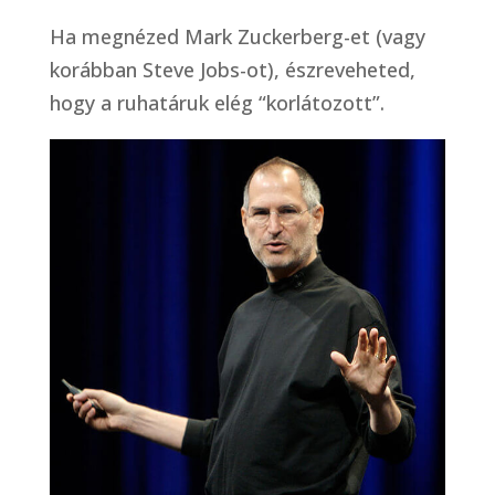
Ha megnézed Mark Zuckerberg-et (vagy
korábban Steve Jobs-ot), észreveheted,
hogy a ruhatáruk elég “korlátozott”.