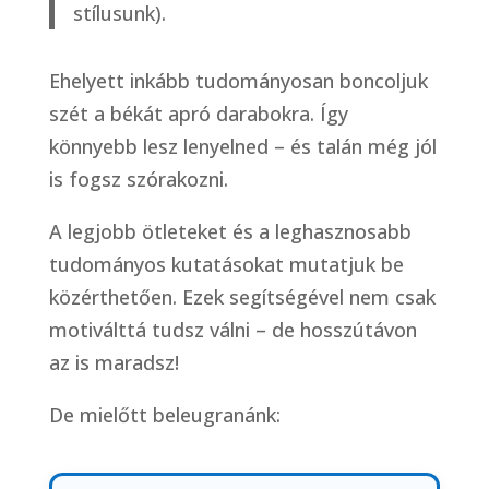
stílusunk).
Ehelyett inkább tudományosan boncoljuk
szét a békát apró darabokra. Így
könnyebb lesz lenyelned – és talán még jól
is fogsz szórakozni.
A legjobb ötleteket és a leghasznosabb
tudományos kutatásokat mutatjuk be
közérthetően. Ezek segítségével nem csak
motiválttá tudsz válni – de hosszútávon
az is maradsz!
De mielőtt beleugranánk: