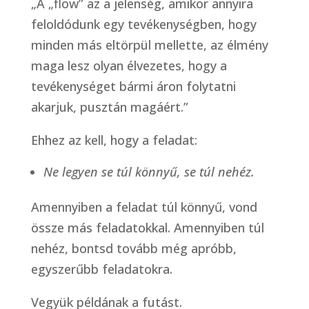
„A „flow” az a jelenség, amikor annyira
feloldódunk egy tevékenységben, hogy
minden más eltörpül mellette, az élmény
maga lesz olyan élvezetes, hogy a
tevékenységet bármi áron folytatni
akarjuk, pusztán magáért.”
Ehhez az kell, hogy a feladat:
Ne legyen se túl könnyű, se túl nehéz.
Amennyiben a feladat túl könnyű, vond
össze más feladatokkal. Amennyiben túl
nehéz, bontsd tovább még apróbb,
egyszerűbb feladatokra.
Vegyük példának a futást.