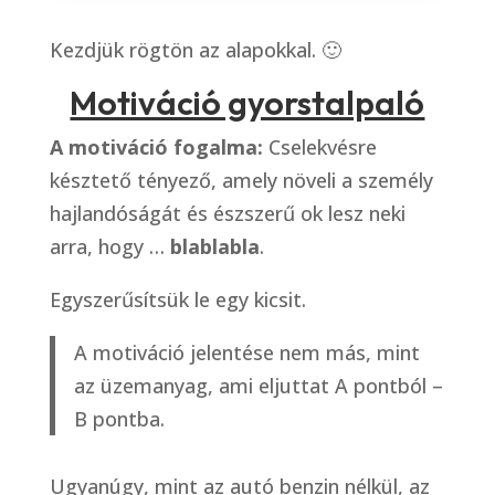
Kezdjük rögtön az alapokkal. 🙂
Motiváció gyorstalpaló
A motiváció fogalma:
Cselekvésre
késztető tényező, amely növeli a személy
hajlandóságát és észszerű ok lesz neki
arra, hogy …
blablabla
.
Egyszerűsítsük le egy kicsit.
A motiváció jelentése nem más, mint
az üzemanyag, ami eljuttat A pontból –
B pontba.
Ugyanúgy, mint az autó benzin nélkül, az