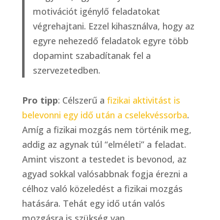
motivációt igénylő feladatokat
végrehajtani. Ezzel kihasználva, hogy az
egyre nehezedő feladatok egyre több
dopamint szabadítanak fel a
szervezetedben.
Pro tipp
: Célszerű a
fizikai aktivitást is
belevonni egy idő után a cselekvéssorba
.
Amíg a fizikai mozgás nem történik meg,
addig az agynak túl “elméleti” a feladat.
Amint viszont a testedet is bevonod, az
agyad sokkal valósabbnak fogja érezni a
célhoz való közeledést a fizikai mozgás
hatására. Tehát egy idő után valós
mozgásra is szükség van.