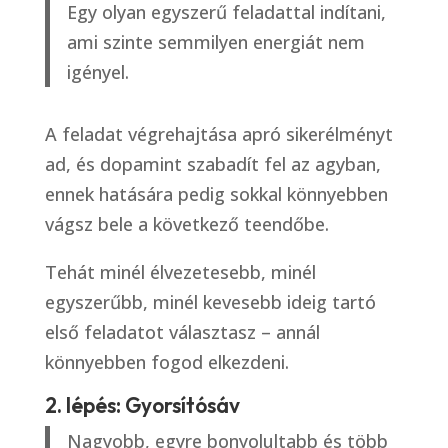
Egy olyan egyszerű feladattal indítani,
ami szinte semmilyen energiát nem
igényel.
A feladat végrehajtása apró sikerélményt
ad, és dopamint szabadít fel az agyban,
ennek hatására pedig sokkal könnyebben
vágsz bele a következő teendőbe.
Tehát minél élvezetesebb, minél
egyszerűbb, minél kevesebb ideig tartó
első feladatot választasz – annál
könnyebben fogod elkezdeni.
2. lépés: Gyorsítósáv
Nagyobb, egyre bonyolultabb és több