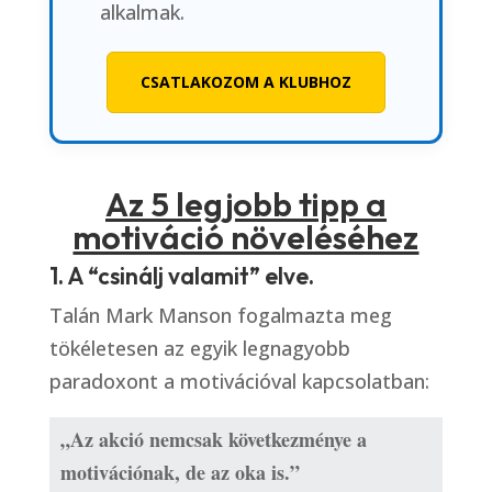
alkalmak.
CSATLAKOZOM A KLUBHOZ
Az 5 legjobb tipp a
motiváció növeléséhez
1. A “csinálj valamit” elve.
Talán Mark Manson fogalmazta meg
tökéletesen az egyik legnagyobb
paradoxont a motivációval kapcsolatban:
„Az akció nemcsak következménye a 
motivációnak, de az oka is.”